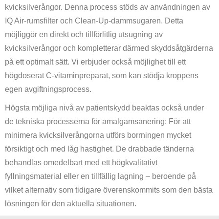
kvicksilverångor. Denna process stöds av användningen av
IQ Air-rumsfilter och Clean-Up-dammsugaren. Detta
möjliggör en direkt och tillförlitlig utsugning av
kvicksilverångor och kompletterar därmed skyddsåtgärderna
på ett optimalt sätt. Vi erbjuder också möjlighet till ett
högdoserat C-vitaminpreparat, som kan stödja kroppens
egen avgiftningsprocess.
Högsta möjliga nivå av patientskydd beaktas också under
de tekniska processerna för amalgamsanering: För att
minimera kvicksilverångorna utförs borrningen mycket
försiktigt och med låg hastighet. De drabbade tänderna
behandlas omedelbart med ett högkvalitativt
fyllningsmaterial eller en tillfällig lagning – beroende på
vilket alternativ som tidigare överenskommits som den bästa
lösningen för den aktuella situationen.