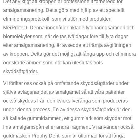
Det är viktigt att kroppen är professionellt förberedd för
amalgamsanering. Detta görs med hjälp av ett speciellt
elimineringsprotokoll, som vi utför med produkten
MerProtect. Denna innehåller riktade fytonäringsämnen och
biomolekyler som, när de tas två dagar före till fyra dagar
efter amalgamsanering, är avsedda att främja avgiftningen
av kroppen. Detta gör det möjligt att fånga upp och eliminera
oönskade ämnen som inte kan uteslutas trots
skyddsåtgärder.
Vi förlitar oss också på omfattande skyddsåtgärder under
själva avlägsnandet av amalgamet så att våra patienter
också skyddas från den kvicksilverånga som produceras
under denna process. En av dessa skyddsåtgärder är den
så kallade gummidammen, ett gummiark som skyddar mot
fina amalgamspån eller andra fragment. Vi använder också
guldmasken Prophy Dent, som är utformad för att fånga